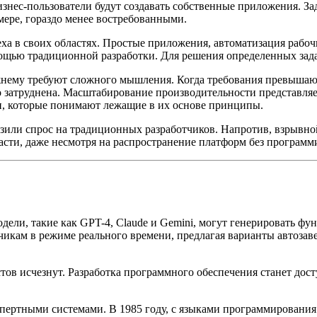
знес-пользователи будут создавать собственные приложения. З
ере, гораздо менее востребованными.
а в своих областях. Простые приложения, автоматизация рабоч
ощью традиционной разработки. Для решения определенных зада
нему требуют сложного мышления. Когда требования превышают
 затруднена. Масштабирование производительности представляе
и, которые понимают лежащие в их основе принципы.
зили спрос на традиционных разработчиков. Напротив, взрывно
сти, даже несмотря на распространение платформ без программ
ели, такие как GPT-4, Claude и Gemini, могут генерировать фу
чикам в режиме реального времени, предлагая варианты автоза
тов исчезнут. Разработка программного обеспечения станет дос
спертными системами. В 1985 году, с языками программирования