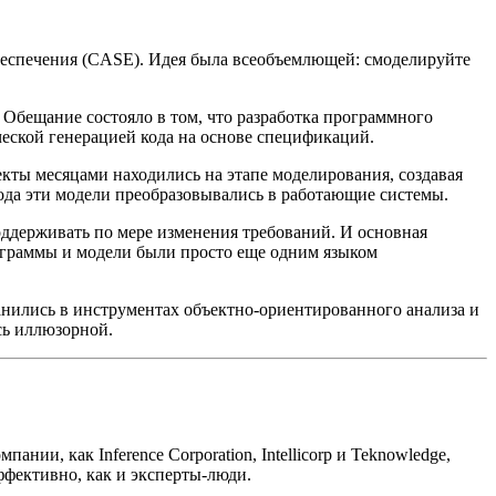
беспечения (CASE). Идея была всеобъемлющей: смоделируйте
бещание состояло в том, что разработка программного
еской генерацией кода на основе спецификаций.
кты месяцами находились на этапе моделирования, создавая
ода эти модели преобразовывались в работающие системы.
ддерживать по мере изменения требований. И основная
аграммы и модели были просто еще одним языком
анились в инструментах объектно-ориентированного анализа и
сь иллюзорной.
ии, как Inference Corporation, Intellicorp и Teknowledge,
ффективно, как и эксперты-люди.