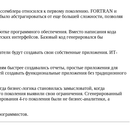
к ассемблера относился к первому поколению. FORTRAN и
было абстрагироваться от еще большей сложности, позволяя
ботке программного обеспечения. Вместо написания кода
еских интерфейсов. Базовый код генерировался бы
тели будут создавать свои собственные приложения. ИТ-
иям быстрее создавались отчеты, простые приложения для
елей создавать функциональные приложения без традиционного
а бизнес-логика становилась замысловатой, когда
4-го поколения выявили свои ограничения. Сгенерированный
рования 4-го поколения были не бизнес-аналитики, а
рограммистов.