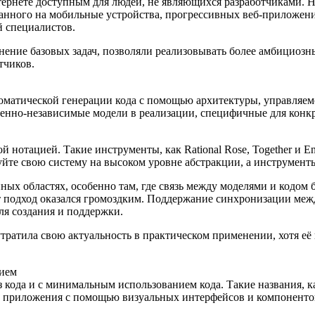
ернете доступным для людей, не являющихся разработчиками. Но
нного на мобильные устройства, прогрессивных веб-приложений
й специалистов.
ние базовых задач, позволяли реализовывать более амбициозны
тчиков.
оматической генерации кода с помощью архитектуры, управляемо
енно-независимые модели в реализации, специфичные для кон
отацией. Такие инструменты, как Rational Rose, Together и Ent
те свою систему на высоком уровне абстракции, а инструменты 
х областях, особенно там, где связь между моделями и кодом б
т подход оказался громоздким. Поддержание синхронизации межд
ля создания и поддержки.
 утратила свою актуальность в практическом применении, хотя 
нием
ода и с минимальным использованием кода. Такие названия, как Bu
ь приложения с помощью визуальных интерфейсов и компоненто