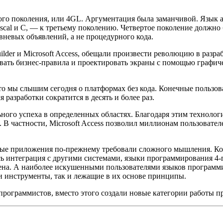
ртого поколения, или 4GL. Аргументация была заманчивой. Язы
cal и C, — к третьему поколению. Четвертое поколение должно 
невых объявлений, а не процедурного кода.
der и Microsoft Access, обещали произвести революцию в разра
вать бизнес-правила и проектировать экраны с помощью графич
о мы слышим сегодня о платформах без кода. Конечные пользова
разработки сократится в десять и более раз.
ного успеха в определенных областях. Благодаря этим технолог
. В частности, Microsoft Access позволил миллионам пользоват
е приложения по-прежнему требовали сложного мышления. Когд
ась интеграция с другими системами, языки программирования 
ена. А наиболее искушенными пользователями языков программи
и инструменты, так и лежащие в их основе принципы.
программистов, вместо этого создали новые категории работы п