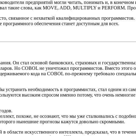
ководители предприятий могли читать, понимать и, в конечном 
ал такие слова, как MOVE, ADD, MULTIPLY и PERFORM. Програ
сто, связанное с нехваткой квалифицированных программистов.
е программного обеспечения станет доступным для всех.
ния. Он стал основой банковских, страховых и государственны
долларов. Но COBOL не уничтожил программистов. Вместо этого
ддерживаемого кода на COBOL по-прежнему требовало специаль
бы устранить необходимость в программистах, стал одним из са
ьзуются высоким спросом именно потому, что очень немногие л
годов.
лект, похоже, не осознают, что мы уже сталкивались с подобной
которого нынешние прогнозы кажутся довольно скромными.
й в области искусственного интеллекта, предсказал, что в тече