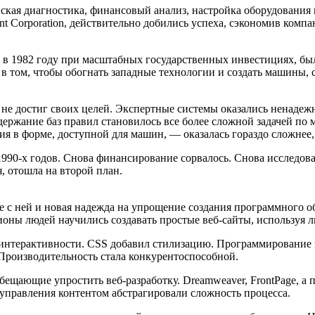
кая диагностика, финансовый анализ, настройка оборудования 
t Corporation, действительно добились успеха, сэкономив комп
в 1982 году при масштабных государственных инвестициях, был
в том, чтобы обогнать западные технологии и создать машины, 
и не достиг своих целей. Экспертные системы оказались ненаде
ржание баз правил становилось все более сложной задачей по м
я в форме, доступной для машин, — оказалась гораздо сложнее,
 1990-х годов. Снова финансирование сорвалось. Снова исследо
, отошла на второй план.
те с ней и новая надежда на упрощение создания программного о
ионы людей научились создавать простые веб-сайты, используя 
л интерактивности. CSS добавил стилизацию. Программирование 
 Производительность стала конкурентоспособной.
ещающие упростить веб-разработку. Dreamweaver, FrontPage, а п
управления контентом абстрагировали сложность процесса.