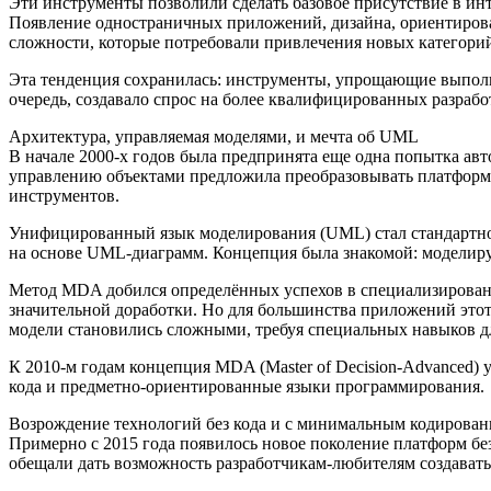
Эти инструменты позволили сделать базовое присутствие в инт
Появление одностраничных приложений, дизайна, ориентирова
сложности, которые потребовали привлечения новых категори
Эта тенденция сохранилась: инструменты, упрощающие выполне
очередь, создавало спрос на более квалифицированных разрабо
Архитектура, управляемая моделями, и мечта об UML
В начале 2000-х годов была предпринята еще одна попытка авт
управлению объектами предложила преобразовывать платформ
инструментов.
Унифицированный язык моделирования (UML) стал стандартной н
на основе UML-диаграмм. Концепция была знакомой: моделируй
Метод MDA добился определённых успехов в специализированны
значительной доработки. Но для большинства приложений это
модели становились сложными, требуя специальных навыков д
К 2010-м годам концепция MDA (Master of Decision-Advanced)
кода и предметно-ориентированные языки программирования.
Возрождение технологий без кода и с минимальным кодирова
Примерно с 2015 года появилось новое поколение платформ без к
обещали дать возможность разработчикам-любителям создават