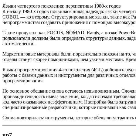
Языки четвертого поколения: перспективы 1980-х годов
К началу 1980-х годов появилась новая надежда: языки четве
COBOL — ко второму. Структурированные языки, такие как Pas
непрограммистам создавать приложения с помощью высокоуров
Такие продукты, как FOCUS, NOMAD, Ramis, а позже PowerBuil
пользователи должны были определять структуры данных, зада
автоматически.
Маркетинговые материалы были поразительно похожи на то, чт
отделы станут скорее помощниками, чем узкими местами. Время 
Языки программирования 4-го поколения (4GL) добились реаль
работы с базами данных и инструменты для различных отделов
программирования.
Но основное обещание снова осталось невыполненным. Сложны
производительность имела значение, когда системам требовал
код часто оказывался неэффективным. Настройка была затрудн
специализированные разработчики, которые понимали как сам
Схема повторилась: инструменты, которые обещали устранить 
up7