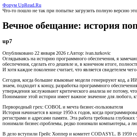
Форум UpRead.Ru
Что-то пошло не так при попытке загрузить полную версию эт
Вечное обещание: история по
up7
Опубликовано 22 января 2026 г.Автор: ivan.turkovic
Оглядываясь на историю программного обеспечения, я замечаю
обеспечения, сделать его дешевле и, в конечном итоге, полнос
И хотя каждое поколение считает, что является свидетелем чег
Сегодня, когда большие языковые модели генерируют код, а И
знаем, подходит к концу, разработка программного обеспечени
утверждения заслуживают критического анализа не потому, что
Понимание этой истории имеет важное значение для любого, кт
Первородный грех: COBOL и мечта бизнес-пользователя
История начинается в конце 1950-х годов, когда программир
регистрами и адресами памяти. Эта работа требовала глубоких
понимали бизнес-проблемы, редко понимали компьютеры, а лю
В дело вступили Грейс Хоппер и комитет CODASYL. В 1959 го