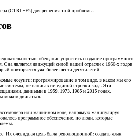
узера (CTRL+F5) для решения этой проблемы.
тов
следовательностью: обещание упростить создание программного
я. Она является движущей силой нашей отрасли с 1960-х годов.
торый повторяется уже более шести десятилетий.
омые лозунги: программирование в том виде, в каком мы его
ые системы, не написав ни единой строчки кода. Эти
ещаниями, данными в 1959, 1973, 1985 и 2015 годах.
мы можем двигаться.
е ассемблера или машинном коде, напрямую манипулируя
бовалось программное обеспечение, но люди, которые
блемы.
. Их очевидная цель была революционной: создать язык