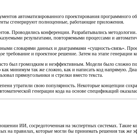
струментов автоматизированного проектирования программного о
енты сгенерируют полноценные, работающие приложения.
в. Проводились конференции. Разрабатывались методологии. О
сказуемыми результатами, повторяемыми процессами и автоматич
мными словарями данных и диаграммами «сущность-связь». Прое
е требование и проектное решение. Затем на этапе генерации к
часто был громоздким и неэффективным. Модели было сложно по
о как минимум так же сложно, как и написать код напрямую. Ди
ьзовал прямоугольники и стрелки вместо текста.
тепени утратили свою популярность. Некоторые концепции сохр
 автоматической генерации кода на основе спецификаций оказала
ошении ИИ, сосредоточенная на экспертных системах. Такие компан
ных на правилах, которые могли бы принимать решения так же э