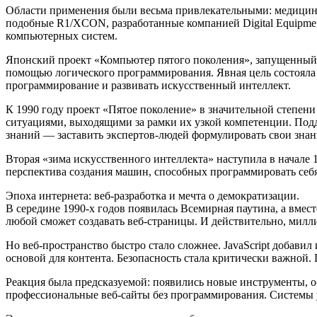
Области применения были весьма привлекательными: медицинс
подобные R1/XCON, разработанные компанией Digital Equipmen
компьютерных систем.
Японский проект «Компьютер пятого поколения», запущенный 
помощью логического программирования. Явная цель состояла 
программирование и развивать искусственный интеллект.
К 1990 году проект «Пятое поколение» в значительной степен
ситуациями, выходящими за рамки их узкой компетенции. Подде
знаний — заставить экспертов-людей формулировать свои знани
Вторая «зима искусственного интеллекта» наступила в начале
перспектива создания машин, способных программировать себя
Эпоха интернета: веб-разработка и мечта о демократизации.
В середине 1990-х годов появилась Всемирная паутина, а вмес
любой сможет создавать веб-страницы. И действительно, милл
Но веб-пространство быстро стало сложнее. JavaScript добави
основой для контента. Безопасность стала критически важной.
Реакция была предсказуемой: появились новые инструменты, об
профессиональные веб-сайты без программирования. Системы 