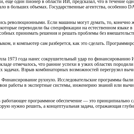
, еще один пионер в области ИИ, предсказал, что в течение од
пало в больших объемах. Государственные агентства, особенно
ись революционными. Если машины могут думать, то, конечно ж
 которые переводили бы спецификации на естественном языке в
собных принимать решения и решать проблемы без вмешательств
ыком, и компьютер сам разберется, как это сделать. Программи
хилла 1973 года нанес сокрушительный удар по финансированию
ладе отмечалось, что ранние успехи в узких областях породил
х задачах. Взрыв комбинаторных возможностей перегрузил вычи
». Финансирование рухнуло. Исследовательские программы были
вои работы в экспертные системы, инженерию знаний или вычис
в работающее программное обеспечение — это принципиально сл
торую нужно решить, а концептуальная задача, отражающая глу