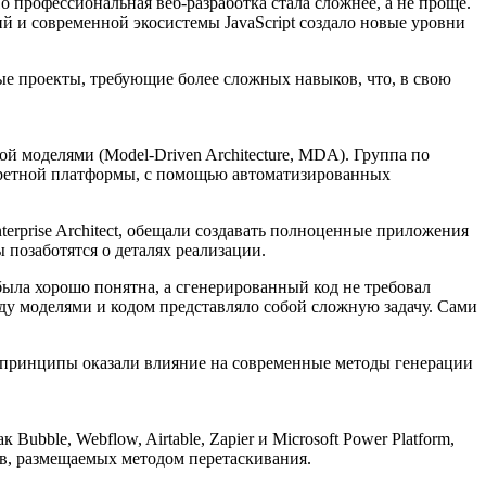
 профессиональная веб-разработка стала сложнее, а не проще.
 и современной экосистемы JavaScript создало новые уровни
е проекты, требующие более сложных навыков, что, в свою
й моделями (Model-Driven Architecture, MDA). Группа по
кретной платформы, с помощью автоматизированных
erprise Architect, обещали создавать полноценные приложения
позаботятся о деталях реализации.
ыла хорошо понятна, а сгенерированный код не требовал
у моделями и кодом представляло собой сложную задачу. Сами
её принципы оказали влияние на современные методы генерации
bble, Webflow, Airtable, Zapier и Microsoft Power Platform,
в, размещаемых методом перетаскивания.