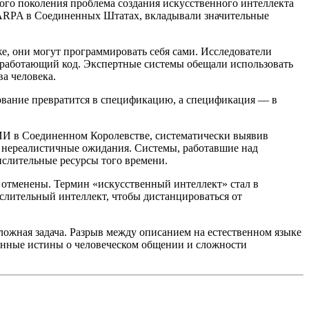
ного поколения проблема создания искусственного интеллекта
 DARPA в Соединенных Штатах, вкладывали значительные
е, они могут программировать себя сами. Исследователи
 работающий код. Экспертные системы обещали использовать
а человека.
рование превратится в спецификацию, а спецификация — в
 ИИ в Соединенном Королевстве, систематически выявив
и нереалистичные ожидания. Системы, работавшие над
слительные ресурсы того времени.
 отменены. Термин «искусственный интеллект» стал в
лительный интеллект, чтобы дистанцироваться от
ожная задача. Разрыв между описанием на естественном языке
бинные истины о человеческом общении и сложности