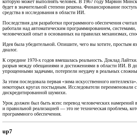
которую может выполнять человек. В 1967 году Марвин Мински
будет в значительной степени решена. Финансирование посту
средства в исследования в области ИИ.
Последствия для разработки программного обеспечения считал
работали над автоматическим программированием, системами,
человеческий опыт в основанных на правилах механизмах, спо
Идея была убедительной. Опишите, чего вы хотите, простым яз
диалог.
К середине 1970-х годов вмешалась реальность. Доклад Лайт
разрыв между обещаниями и достижениями в области ИИ. В док
упрощенными задачами, потерпели неудачу в реальных сложны
За этим последовала первая «зима искусственного интеллекта
некоторых кругах постыдным. Исследователи переименовали с
дискредитированной шумихи.
Урок должен был быть ясен: перевод человеческих намерений 
и правильной реализацией — это не техническая проблема, ко
программного обеспечения.
up7