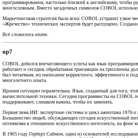
программирования, настолько близкий к английскому, чтобы ру
многословным. Вместо загадочных символов COBOL использов
Маркетинговая стратегия была ясна: COBOL устранит узкое ме
«Жречество» технических экспертов будет распущено. Создани
Всё сложилось иначе.
up7
COBOL добился впечатляющего успеха как язык программирова
работают и сегодня, обрабатывая транзакции на триллионы 
был читаемым, но написание корректного, эффективного и по
многолетнего опыта.
Ирония ситуации поразительна. Язык, созданный для того, что
вычислительной техники. Сегодня программисты на COBOL пол
поддерживают, слишком важны, чтобы их заменять.
Первая зима ИИ: экспертные системы и цикл ажиотажа 1970-х 
Большинство людей, обсуждающих сегодня искусственный интел
оптимизма в отношении искусственного интеллекта, на фоне 
В 1965 году Герберт Саймон, один из основателей исследовани