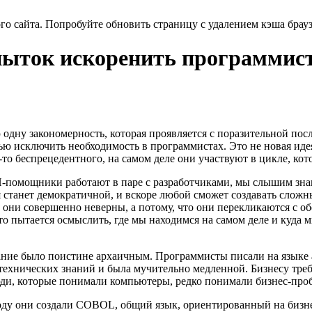
ого сайта. Попробуйте обновить страницу с удалением кэша бра
пыток искоренить программис
 одну закономерность, которая проявляется с поразительной по
тью исключить необходимость в программистах. Это не новая иде
о-то беспрецедентного, на самом деле они участвуют в цикле, ко
И-помощники работают в паре с разработчиками, мы слышим знак
я станет демократичной, и вскоре любой сможет создавать сложн
 они совершенно неверны, а потому, что они перекликаются с об
о пытается осмыслить, где мы находимся на самом деле и куда 
ование было поистине архаичным. Программисты писали на язык
 технических знаний и была мучительно медленной. Бизнесу тре
ди, которые понимали компьютеры, редко понимали бизнес-про
ду они создали COBOL, общий язык, ориентированный на бизнес