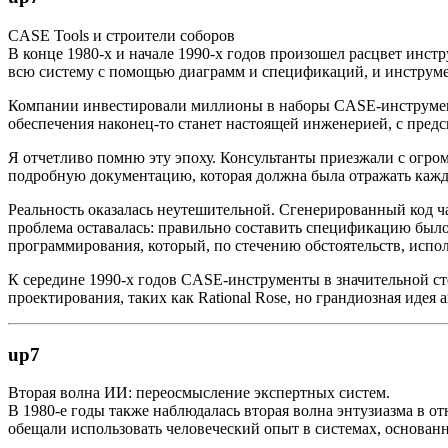
CASE Tools и строители соборов
В конце 1980-х и начале 1990-х годов произошел расцвет ин
всю систему с помощью диаграмм и спецификаций, и инструм
Компании инвестировали миллионы в наборы CASE-инструменто
обеспечения наконец-то станет настоящей инженерией, с пред
Я отчетливо помню эту эпоху. Консультанты приезжали с огро
подробную документацию, которая должна была отражать каждо
Реальность оказалась неутешительной. Сгенерированный код 
проблема оставалась: правильно составить спецификацию был
программирования, который, по стечению обстоятельств, испол
К середине 1990-х годов CASE-инструменты в значительной с
проектирования, таких как Rational Rose, но грандиозная идея
up7
Вторая волна ИИ: переосмысление экспертных систем.
В 1980-е годы также наблюдалась вторая волна энтузиазма в отн
обещали использовать человеческий опыт в системах, основан